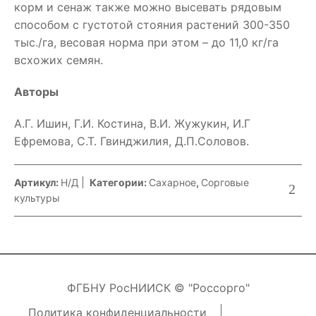
корм и сенаж также можно высевать рядовым
способом с густотой стояния растений 300-350
тыс./га, весовая норма при этом – до 11,0 кг/га
всхожих семян.
Авторы
А.Г. Ишин, Г.И. Костина, В.И. Жужукин, И.Г
Ефремова, С.Т. Гвинджилия, Д.П.Соловов.
Артикул:
Н/Д
Категории:
Сахарное
,
Сорговые
культуры
ФГБНУ РосНИИСК © "Россорго"
Политика конфиденциальности