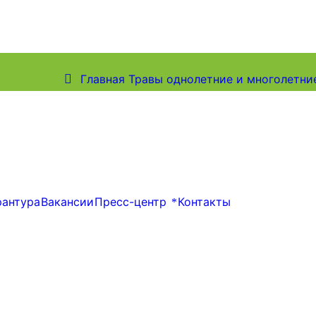
рантура
Вакансии
Пресс-центр
Контакты
Главная
Травы однолетние и многолетни
рантура
Вакансии
Пресс-центр
Контакты