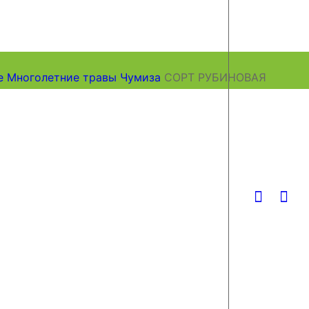
е
Многолетние травы
Чумиза
СОРТ РУБИНОВАЯ
Версия для слабовидящих