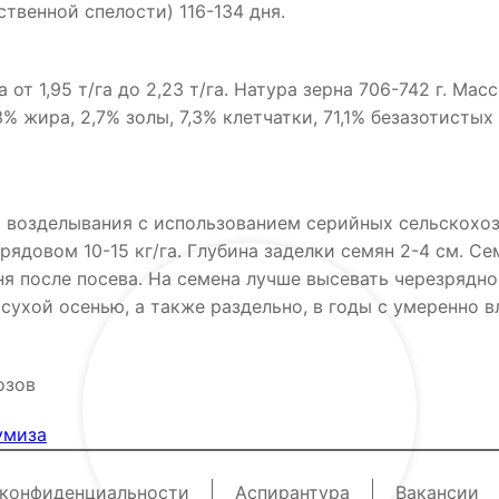
твенной спелости) 116-134 дня.
т 1,95 т/га до 2,23 т/га. Натура зерна 706-742 г. Масс
,3% жира, 2,7% золы, 7,3% клетчатки, 71,1% безазотист
и возделывания с использованием серийных сельскохо
рядовом 10-15 кг/га. Глубина заделки семян 2-4 см. С
ня после посева. На семена лучше высевать черезрядно 
ухой осенью, а также раздельно, в годы с умеренно в
озов
умиза
 конфиденциальности
Аспирантура
Вакансии