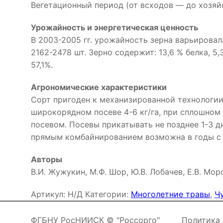
Вегетационный период (от всходов — до хозяйс
Урожайность и энергетическая ценность
В 2003-2005 гг. урожайность зерна варьировала о
2162-2478 шт. Зерно содержит: 13,6 % белка, 5
57,1%.
Агрономические характеристики
Сорт пригоден к механизированной технологи
широкорядном посеве 4-6 кг/га, при сплошном 
посевом. Посевы прикатывать не позднее 1-3 д
прямым комбайнированием возможна в годы с с
Авторы
В.И. Жужукин, М.Ф. Шор, Ю.В. Лобачев, Е.В. Мор
Артикул:
Н/Д
Категории:
Многолетние травы
,
Ч
ФГБНУ РосНИИСК © "Россорго"
Политика