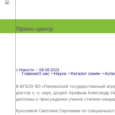
Главная
О нас
Наука
Каталог семян
Аспи
Пресс-центр
в
Новости
08.06.2023
Главная
О нас
Наука
Каталог семян
Аспи
В ФГБОУ ВО «Пензенский государственный агра
доктор с.-х. наук, доцент Арефьев Александр
дипломы о присуждении ученой степени кандид
Куколевой Светлане Сергеевне по специальнос