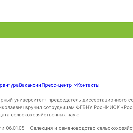
рантура
Вакансии
Пресс-центр
Контакты
рантура
Вакансии
Пресс-центр
Контакты
рный университет» председатель диссертационного со
 Николаевич вручил сотрудницам ФГБНУ РосНИИСК «Рос
ата сельскохозяйственных наук:
ти 06.01.05 – Селекция и семеноводство сельскохозяй