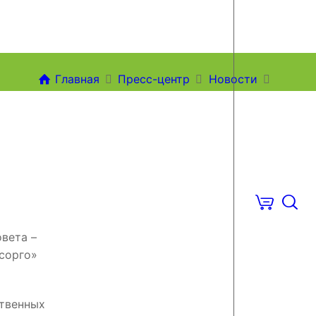
Главная
Пресс-центр
Новости
Версия для слабовидящих
вета –
сорго»
ственных