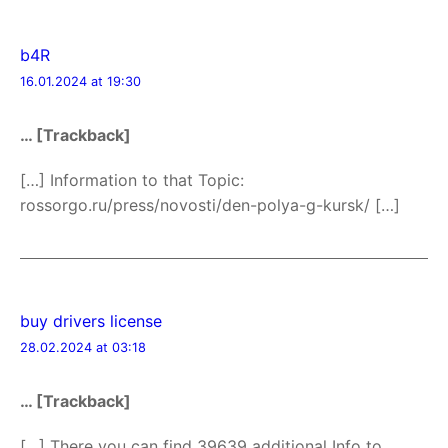
b4R
16.01.2024 at 19:30
… [Trackback]
[…] Information to that Topic:
rossorgo.ru/press/novosti/den-polya-g-kursk/ […]
buy drivers license
28.02.2024 at 03:18
… [Trackback]
[…] There you can find 39639 additional Info to