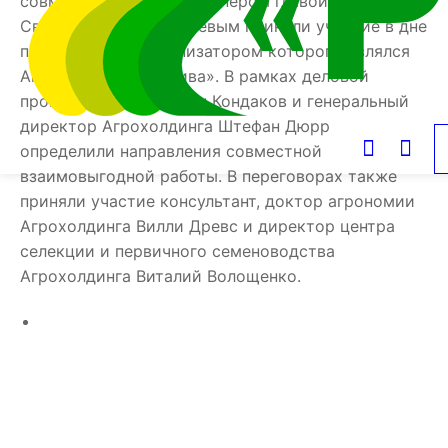
совместно с бизнес партнёром главой КФХ
Святославом Афанасьевым приняли участие в дне
поля г. Курске, организатором которого являлся
Агрохолдинг «ЭкоНива». В рамках деловой
программы Константин Кондаков и генеральный
директор Агрохолдинга Штефан Дюрр
определили направления совместной
взаимовыгодной работы. В переговорах также
приняли участие консультант, доктор агрономии
Агрохолдинга Вилли Древс и директор центра
селекции и первичного семеноводства
Агрохолдинга Виталий Волощенко.