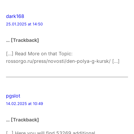
dark168
25.01.2025 at 14:50
… [Trackback]
[…] Read More on that Topic:
rossorgo.ru/press/novosti/den-polya-g-kursk/ […]
pgslot
14.02.2025 at 10:49
… [Trackback]
[…] Here you will find 53269 additional