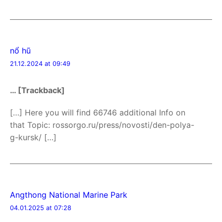
nổ hũ
21.12.2024 at 09:49
… [Trackback]
[…] Here you will find 66746 additional Info on
that Topic: rossorgo.ru/press/novosti/den-polya-
g-kursk/ […]
Angthong National Marine Park
04.01.2025 at 07:28