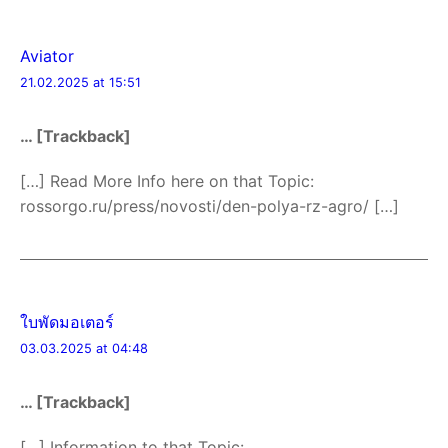
Aviator
21.02.2025 at 15:51
… [Trackback]
[…] Read More Info here on that Topic:
rossorgo.ru/press/novosti/den-polya-rz-agro/ […]
ใบพัดมอเตอร์
03.03.2025 at 04:48
… [Trackback]
[…] Information to that Topic: