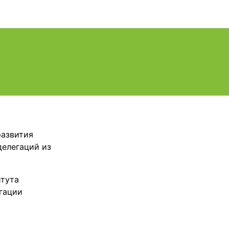
развития
делегаций из
итута
гации