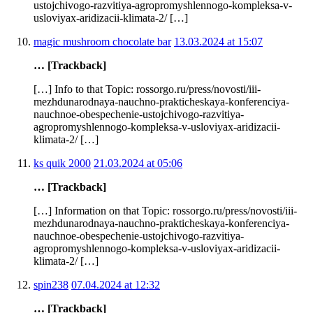
ustojchivogo-razvitiya-agropromyshlennogo-kompleksa-v-
usloviyax-aridizacii-klimata-2/ […]
magic mushroom chocolate bar
13.03.2024 at 15:07
… [Trackback]
[…] Info to that Topic: rossorgo.ru/press/novosti/iii-
mezhdunarodnaya-nauchno-prakticheskaya-konferenciya-
nauchnoe-obespechenie-ustojchivogo-razvitiya-
agropromyshlennogo-kompleksa-v-usloviyax-aridizacii-
klimata-2/ […]
ks quik 2000
21.03.2024 at 05:06
… [Trackback]
[…] Information on that Topic: rossorgo.ru/press/novosti/iii-
mezhdunarodnaya-nauchno-prakticheskaya-konferenciya-
nauchnoe-obespechenie-ustojchivogo-razvitiya-
agropromyshlennogo-kompleksa-v-usloviyax-aridizacii-
klimata-2/ […]
spin238
07.04.2024 at 12:32
… [Trackback]