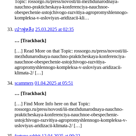
Topic: rossorgo.ru/press/novosti/iii-mezhdunarodnaya-
nauchno-prakticheskaya-konferenciya-nauchnoe-
obespechenie-ustojchivogo-razvitiya-agropromyshlennogo-
kompleksa-v-usloviyax-aridizacii-kli…
เป่าฟูหลิง
25.03.2025 at 02:35
… [Trackback]
[…] Read More on that Topic: rossorgo.ru/press/novosti/iii-
mezhdunarodnaya-nauchno-prakticheskaya-konferenciya-
nauchnoe-obespechenie-ustojchivogo-razvitiya-
agropromyshlennogo-kompleksa-v-usloviyax-aridizacii-
klimata-2/ […]
scammers
01.04.2025 at 05:51
… [Trackback]
[…] Find More Info here on that Topic:
rossorgo.ru/press/novosti/iii-mezhdunarodnaya-nauchno-
prakticheskaya-konferenciya-nauchnoe-obespechenie-
ustojchivogo-razvitiya-agropromyshlennogo-kompleksa-v-
usloviyax-aridizacii-klimata-2/ […]
fortune rabbit
12.04.2025 at 00:22