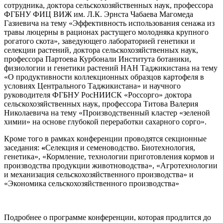
сотрудника, доктора сельскохозяйственных наук, профессора
ФГБНУ ФИЦ ВИЖ им. Л.К. Эрнста Чабаева Магомеда
Газиевича на тему «Эффективность использования сенажа из
травы люцерны в рационах растущего молодняка крупного
рогатого скота», заведующего лабораторией генетики и
селекции растений, доктора сельскохозяйственных наук,
профессора Партоева Курбонали Института ботаники,
физиологии и генетики растений НАН Таджикистана на тему
«О продуктивности коллекционных образцов картофеля в
условиях Центрального Таджикистана» и научного
руководителя ФГБНУ РосНИИСК «Россорго» доктора
сельскохозяйственных наук, профессора Титова Валерия
Николаевича на тему «Производственный кластер «зеленой
химии» на основе глубокой переработки сахарного сорго».
Кроме того в рамках конференции проводятся секционные
заседания:
«
Селекция и семеноводство. Биотехнология,
генетика», «Кормление, технологии приготовления кормов и
производства продукции животноводства», «Агротехнологии
и механизация сельскохозяйственного производства» и
«Экономика сельскохозяйственного производства»
Подробнее о программе конференции, которая продлится до