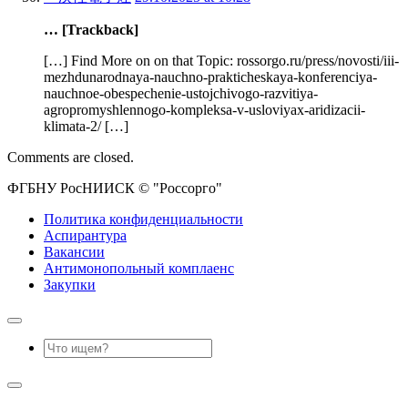
… [Trackback]
[…] Find More on on that Topic: rossorgo.ru/press/novosti/iii-
mezhdunarodnaya-nauchno-prakticheskaya-konferenciya-
nauchnoe-obespechenie-ustojchivogo-razvitiya-
agropromyshlennogo-kompleksa-v-usloviyax-aridizacii-
klimata-2/ […]
Comments are closed.
ФГБНУ РосНИИСК © "Россорго"
Политика конфиденциальности
Аспирантура
Вакансии
Антимонопольный комплаенс
Закупки