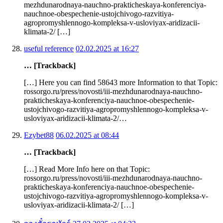
mezhdunarodnaya-nauchno-prakticheskaya-konferenciya-
nauchnoe-obespechenie-ustojchivogo-razvitiya-
agropromyshlennogo-kompleksa-v-usloviyax-aridizacii-
klimata-2/ […]
useful reference
02.02.2025 at 16:27
… [Trackback]
[…] Here you can find 58643 more Information to that Topic:
rossorgo.ru/press/novosti/iii-mezhdunarodnaya-nauchno-
prakticheskaya-konferenciya-nauchnoe-obespechenie-
ustojchivogo-razvitiya-agropromyshlennogo-kompleksa-v-
usloviyax-aridizacii-klimata-2/…
Ezybet88
06.02.2025 at 08:44
… [Trackback]
[…] Read More Info here on that Topic:
rossorgo.ru/press/novosti/iii-mezhdunarodnaya-nauchno-
prakticheskaya-konferenciya-nauchnoe-obespechenie-
ustojchivogo-razvitiya-agropromyshlennogo-kompleksa-v-
usloviyax-aridizacii-klimata-2/ […]