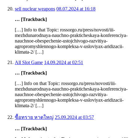
sell nuclear weapons
08.07.2024 at 16:18
… [Trackback]
[…] Info to that Topic: rossorgo.ru/press/novosti/iii-
mezhdunarodnaya-nauchno-prakticheskaya-konferenciya-
nauchnoe-obespechenie-ustojchivogo-razvitiya-
agropromyshlennogo-kompleksa-v-usloviyax-aridizacii-
klimata-2/ […]
All Slot Game
14.09.2024 at 02:51
… [Trackback]
[…] Info on that Topic: rossorgo.ru/press/novosti/iii-
mezhdunarodnaya-nauchno-prakticheskaya-konferenciya-
nauchnoe-obespechenie-ustojchivogo-razvitiya-
agropromyshlennogo-kompleksa-v-usloviyax-aridizacii-
klimata-2/ […]
ซื้อทราย หาดใหญ่
25.09.2024 at 03:57
… [Trackback]