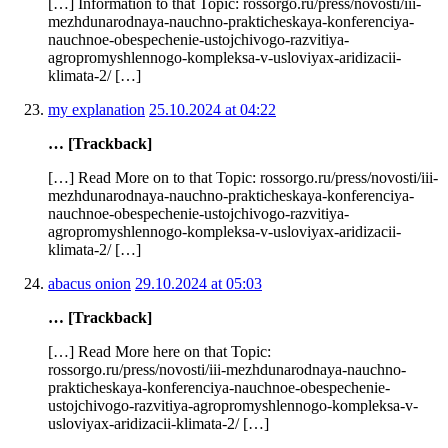
[…] Information to that Topic: rossorgo.ru/press/novosti/iii-
mezhdunarodnaya-nauchno-prakticheskaya-konferenciya-
nauchnoe-obespechenie-ustojchivogo-razvitiya-
agropromyshlennogo-kompleksa-v-usloviyax-aridizacii-
klimata-2/ […]
my explanation
25.10.2024 at 04:22
… [Trackback]
[…] Read More on to that Topic: rossorgo.ru/press/novosti/iii-
mezhdunarodnaya-nauchno-prakticheskaya-konferenciya-
nauchnoe-obespechenie-ustojchivogo-razvitiya-
agropromyshlennogo-kompleksa-v-usloviyax-aridizacii-
klimata-2/ […]
abacus onion
29.10.2024 at 05:03
… [Trackback]
[…] Read More here on that Topic:
rossorgo.ru/press/novosti/iii-mezhdunarodnaya-nauchno-
prakticheskaya-konferenciya-nauchnoe-obespechenie-
ustojchivogo-razvitiya-agropromyshlennogo-kompleksa-v-
usloviyax-aridizacii-klimata-2/ […]