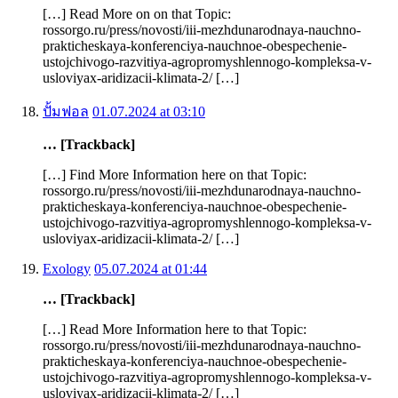
[…] Read More on on that Topic:
rossorgo.ru/press/novosti/iii-mezhdunarodnaya-nauchno-
prakticheskaya-konferenciya-nauchnoe-obespechenie-
ustojchivogo-razvitiya-agropromyshlennogo-kompleksa-v-
usloviyax-aridizacii-klimata-2/ […]
ปั้มฟอล
01.07.2024 at 03:10
… [Trackback]
[…] Find More Information here on that Topic:
rossorgo.ru/press/novosti/iii-mezhdunarodnaya-nauchno-
prakticheskaya-konferenciya-nauchnoe-obespechenie-
ustojchivogo-razvitiya-agropromyshlennogo-kompleksa-v-
usloviyax-aridizacii-klimata-2/ […]
Exology
05.07.2024 at 01:44
… [Trackback]
[…] Read More Information here to that Topic:
rossorgo.ru/press/novosti/iii-mezhdunarodnaya-nauchno-
prakticheskaya-konferenciya-nauchnoe-obespechenie-
ustojchivogo-razvitiya-agropromyshlennogo-kompleksa-v-
usloviyax-aridizacii-klimata-2/ […]