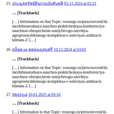
ประมูลทรัพย์สินกรมบังคับคดี
05.11.2024 at 02:21
… [Trackback]
[…] Information on that Topic: rossorgo.ru/press/novosti/iii-
mezhdunarodnaya-nauchno-prakticheskaya-konferenciya-
nauchnoe-obespechenie-ustojchivogo-razvitiya-
agropromyshlennogo-kompleksa-v-usloviyax-aridizacii-
klimata-2/ […]
สล็อต pg ทดลองเล่นฟรี
10.12.2024 at 03:03
… [Trackback]
[…] Information on that Topic: rossorgo.ru/press/novosti/iii-
mezhdunarodnaya-nauchno-prakticheskaya-konferenciya-
nauchnoe-obespechenie-ustojchivogo-razvitiya-
agropromyshlennogo-kompleksa-v-usloviyax-aridizacii-
klimata-2/ […]
Med1ical
10.01.2025 at 05:16
… [Trackback]
[…] Information to that Topic: rossorgo.ru/press/novosti/iii-