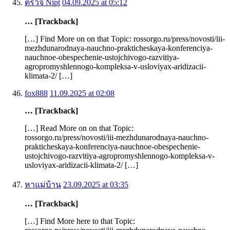
ตรวจ Nipt
04.09.2025 at 05:12
… [Trackback]
[…] Find More on on that Topic: rossorgo.ru/press/novosti/iii-
mezhdunarodnaya-nauchno-prakticheskaya-konferenciya-
nauchnoe-obespechenie-ustojchivogo-razvitiya-
agropromyshlennogo-kompleksa-v-usloviyax-aridizacii-
klimata-2/ […]
fox888
11.09.2025 at 02:08
… [Trackback]
[…] Read More on on that Topic:
rossorgo.ru/press/novosti/iii-mezhdunarodnaya-nauchno-
prakticheskaya-konferenciya-nauchnoe-obespechenie-
ustojchivogo-razvitiya-agropromyshlennogo-kompleksa-v-
usloviyax-aridizacii-klimata-2/ […]
หาแม่บ้าน
23.09.2025 at 03:35
… [Trackback]
[…] Find More here to that Topic: