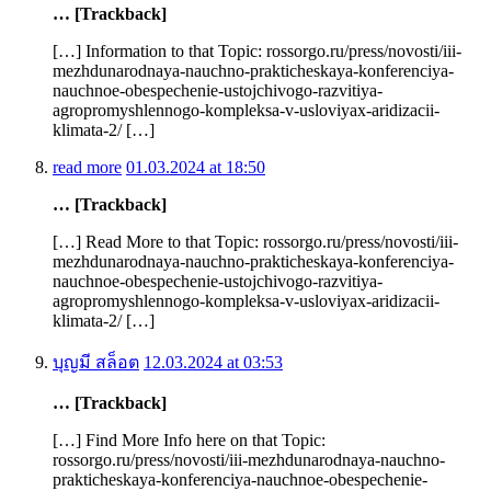
… [Trackback]
[…] Information to that Topic: rossorgo.ru/press/novosti/iii-
mezhdunarodnaya-nauchno-prakticheskaya-konferenciya-
nauchnoe-obespechenie-ustojchivogo-razvitiya-
agropromyshlennogo-kompleksa-v-usloviyax-aridizacii-
klimata-2/ […]
read more
01.03.2024 at 18:50
… [Trackback]
[…] Read More to that Topic: rossorgo.ru/press/novosti/iii-
mezhdunarodnaya-nauchno-prakticheskaya-konferenciya-
nauchnoe-obespechenie-ustojchivogo-razvitiya-
agropromyshlennogo-kompleksa-v-usloviyax-aridizacii-
klimata-2/ […]
บุญมี สล็อต
12.03.2024 at 03:53
… [Trackback]
[…] Find More Info here on that Topic:
rossorgo.ru/press/novosti/iii-mezhdunarodnaya-nauchno-
prakticheskaya-konferenciya-nauchnoe-obespechenie-