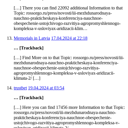
[…] There you can find 22092 additional Information to that
Topic: rossorgo.ru/press/novosti/iii-mezhdunarodnaya-
nauchno-prakticheskaya-konferenciya-nauchnoe-
obespechenie-ustojchivogo-razvitiya-agropromyshlennogo-
kompleksa-v-usloviyax-aridizacii-klim…
Memorials in Latvia
17.04.2024 at 22:18
… [Trackback]
[…] Find More on to that Topic: rossorgo.ru/press/novosti/iii-
mezhdunarodnaya-nauchno-prakticheskaya-konferenciya-
nauchnoe-obespechenie-ustojchivogo-razvitiya-
agropromyshlennogo-kompleksa-v-usloviyax-aridizacii-
klimata-2/ […]
trustbet
19.04.2024 at 03:54
… [Trackback]
[…] Here you can find 17456 more Information to that Topic:
rossorgo.ru/press/novosti/iii-mezhdunarodnaya-nauchno-
prakticheskaya-konferenciya-nauchnoe-obespechenie-
ustojchivogo-razvitiya-agropromyshlennogo-kompleksa-v-
usloviyax-aridizacii-klimata-2/…