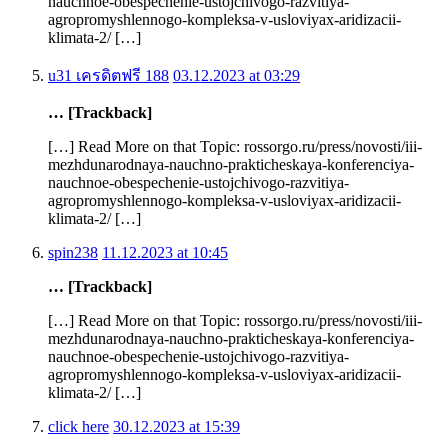
nauchnoe-obespechenie-ustojchivogo-razvitiya-
agropromyshlennogo-kompleksa-v-usloviyax-aridizacii-
klimata-2/ […]
u31 เครดิตฟรี 188
03.12.2023 at 03:29
… [Trackback]
[…] Read More on that Topic: rossorgo.ru/press/novosti/iii-
mezhdunarodnaya-nauchno-prakticheskaya-konferenciya-
nauchnoe-obespechenie-ustojchivogo-razvitiya-
agropromyshlennogo-kompleksa-v-usloviyax-aridizacii-
klimata-2/ […]
spin238
11.12.2023 at 10:45
… [Trackback]
[…] Read More on that Topic: rossorgo.ru/press/novosti/iii-
mezhdunarodnaya-nauchno-prakticheskaya-konferenciya-
nauchnoe-obespechenie-ustojchivogo-razvitiya-
agropromyshlennogo-kompleksa-v-usloviyax-aridizacii-
klimata-2/ […]
click here
30.12.2023 at 15:39