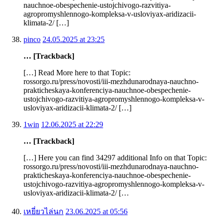
nauchnoe-obespechenie-ustojchivogo-razvitiya-
agropromyshlennogo-kompleksa-v-usloviyax-aridizacii-
klimata-2/ […]
pinco
24.05.2025 at 23:25
… [Trackback]
[…] Read More here to that Topic:
rossorgo.ru/press/novosti/iii-mezhdunarodnaya-nauchno-
prakticheskaya-konferenciya-nauchnoe-obespechenie-
ustojchivogo-razvitiya-agropromyshlennogo-kompleksa-v-
usloviyax-aridizacii-klimata-2/ […]
1win
12.06.2025 at 22:29
… [Trackback]
[…] Here you can find 34297 additional Info on that Topic:
rossorgo.ru/press/novosti/iii-mezhdunarodnaya-nauchno-
prakticheskaya-konferenciya-nauchnoe-obespechenie-
ustojchivogo-razvitiya-agropromyshlennogo-kompleksa-v-
usloviyax-aridizacii-klimata-2/ […
เหยี่ยวไล่นก
23.06.2025 at 05:56