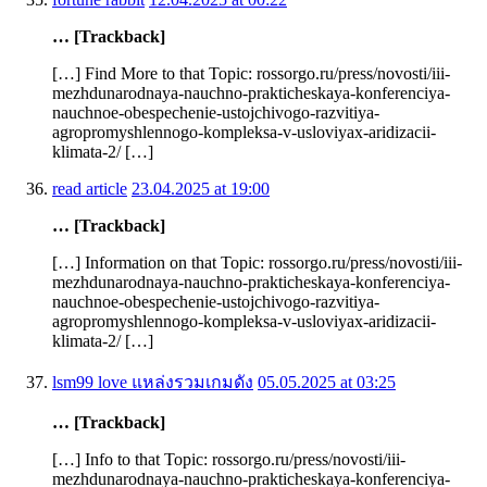
… [Trackback]
[…] Find More to that Topic: rossorgo.ru/press/novosti/iii-
mezhdunarodnaya-nauchno-prakticheskaya-konferenciya-
nauchnoe-obespechenie-ustojchivogo-razvitiya-
agropromyshlennogo-kompleksa-v-usloviyax-aridizacii-
klimata-2/ […]
read article
23.04.2025 at 19:00
… [Trackback]
[…] Information on that Topic: rossorgo.ru/press/novosti/iii-
mezhdunarodnaya-nauchno-prakticheskaya-konferenciya-
nauchnoe-obespechenie-ustojchivogo-razvitiya-
agropromyshlennogo-kompleksa-v-usloviyax-aridizacii-
klimata-2/ […]
lsm99 love แหล่งรวมเกมดัง
05.05.2025 at 03:25
… [Trackback]
[…] Info to that Topic: rossorgo.ru/press/novosti/iii-
mezhdunarodnaya-nauchno-prakticheskaya-konferenciya-