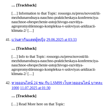
… [Trackback]
[…] Information to that Topic: rossorgo.ru/press/novosti/iii-
mezhdunarodnaya-nauchno-prakticheskaya-konferenciya-
nauchnoe-obespechenie-ustojchivogo-razvitiya-
agropromyshlennogo-kompleksa-v-usloviyax-aridizacii-
klimata-2/ […]
แว่นตากันแดดผู้หญิง
29.06.2025 at 03:33
… [Trackback]
[…] Info to that Topic: rossorgo.ru/press/novosti/iii-
mezhdunarodnaya-nauchno-prakticheskaya-konferenciya-
nauchnoe-obespechenie-ustojchivogo-razvitiya-
agropromyshlennogo-kompleksa-v-usloviyax-aridizacii-
klimata-2/ […]
หวยออนไลน์ 24 ชม กับ LSM99 เว็บหวยออนไลน์ บาทละ
1000
11.07.2025 at 01:30
… [Trackback]
[…] Read More here on that Topic: