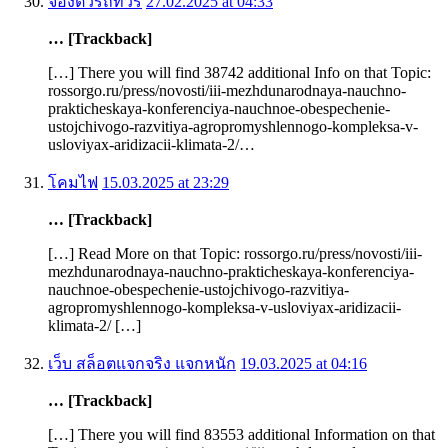
จองตั๋วรถทัวร์
27.02.2025 at 04:33
… [Trackback]
[…] There you will find 38742 additional Info on that Topic:
rossorgo.ru/press/novosti/iii-mezhdunarodnaya-nauchno-
prakticheskaya-konferenciya-nauchnoe-obespechenie-
ustojchivogo-razvitiya-agropromyshlennogo-kompleksa-v-
usloviyax-aridizacii-klimata-2/…
โคมไฟ
15.03.2025 at 23:29
… [Trackback]
[…] Read More on that Topic: rossorgo.ru/press/novosti/iii-
mezhdunarodnaya-nauchno-prakticheskaya-konferenciya-
nauchnoe-obespechenie-ustojchivogo-razvitiya-
agropromyshlennogo-kompleksa-v-usloviyax-aridizacii-
klimata-2/ […]
เว็บ สล็อตแจกจริง แจกหนัก
19.03.2025 at 04:16
… [Trackback]
[…] There you will find 83553 additional Information on that