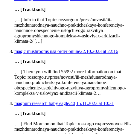
… [Trackback]
[…] Info to that Topic: rossorgo.ru/press/novosti/iii-
mezhdunarodnaya-nauchno-prakticheskaya-konferenciya-
nauchnoe-obespechenie-ustojchivogo-razvitiya-
agropromyshlennogo-kompleksa-v-usloviyax-aridizacii-
klimata-2/ […]
magic mushrooms usa order online​
22.10.2023 at 22:16
… [Trackback]
[…] There you will find 55992 more Information on that
Topic: rossorgo.ru/press/novosti/iii-mezhdunarodnaya-
nauchno-prakticheskaya-konferenciya-nauchnoe-
obespechenie-ustojchivogo-razvitiya-agropromyshlennogo-
kompleksa-v-usloviyax-aridizacii-klimata-2…
magnum research baby eagle.40
15.11.2023 at 10:31
… [Trackback]
[…] Find More on on that Topic: rossorgo.ru/press/novosti/iii-
mezhdunarodnaya-nauchno-prakticheskaya-konferenciya-