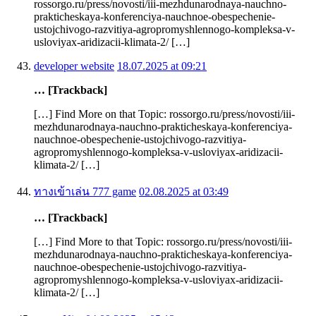
rossorgo.ru/press/novosti/iii-mezhdunarodnaya-nauchno-
prakticheskaya-konferenciya-nauchnoe-obespechenie-
ustojchivogo-razvitiya-agropromyshlennogo-kompleksa-v-
usloviyax-aridizacii-klimata-2/ […]
developer website
18.07.2025 at 09:21
… [Trackback]
[…] Find More on that Topic: rossorgo.ru/press/novosti/iii-
mezhdunarodnaya-nauchno-prakticheskaya-konferenciya-
nauchnoe-obespechenie-ustojchivogo-razvitiya-
agropromyshlennogo-kompleksa-v-usloviyax-aridizacii-
klimata-2/ […]
ทางเข้าเล่น 777 game
02.08.2025 at 03:49
… [Trackback]
[…] Find More to that Topic: rossorgo.ru/press/novosti/iii-
mezhdunarodnaya-nauchno-prakticheskaya-konferenciya-
nauchnoe-obespechenie-ustojchivogo-razvitiya-
agropromyshlennogo-kompleksa-v-usloviyax-aridizacii-
klimata-2/ […]