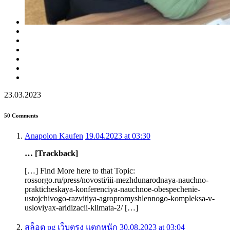
23.03.2023
50 Comments
Anapolon Kaufen
19.04.2023 at 03:30
… [Trackback]
[…] Find More here to that Topic:
rossorgo.ru/press/novosti/iii-mezhdunarodnaya-nauchno-
prakticheskaya-konferenciya-nauchnoe-obespechenie-
ustojchivogo-razvitiya-agropromyshlennogo-kompleksa-v-
usloviyax-aridizacii-klimata-2/ […]
สล็อต pg เว็บตรง แตกหนัก
30.08.2023 at 03:04