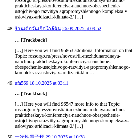
rossorgo.ru/press/novosti/iii-mezhdunarodnaya-nauchno-
prakticheskaya-konferenciya-nauchnoe-obespechenie-
ustojchivogo-razvitiya-agropromyshlennogo-kompleksa-v-
usloviyax-aridizacii-klimata-2/ […]
ร้านเค้กวันเกิดใกล้ฉัน
26.09.2025 at 09:52
… [Trackback]
[…] Here you will find 95863 additional Information on that
Topic: rossorgo.ru/press/novosti/iii-mezhdunarodnaya-
nauchno-prakticheskaya-konferenciya-nauchnoe-
obespechenie-ustojchivogo-razvitiya-agropromyshlennogo-
kompleksa-v-usloviyax-aridizacii-klim…
ufa569
18.10.2025 at 03:11
… [Trackback]
[…] Here you will find 96547 more Info to that Topic:
rossorgo.ru/press/novosti/iii-mezhdunarodnaya-nauchno-
prakticheskaya-konferenciya-nauchnoe-obespechenie-
ustojchivogo-razvitiya-agropromyshlennogo-kompleksa-v-
usloviyax-aridizacii-klimata-2/ […]
一次性電子煙
29.10.2025 at 10:28