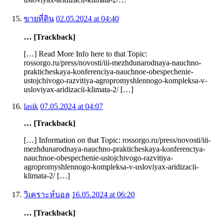
ขายที่ดิน
02.05.2024 at 04:40
… [Trackback]
[…] Read More Info here to that Topic:
rossorgo.ru/press/novosti/iii-mezhdunarodnaya-nauchno-
prakticheskaya-konferenciya-nauchnoe-obespechenie-
ustojchivogo-razvitiya-agropromyshlennogo-kompleksa-v-
usloviyax-aridizacii-klimata-2/ […]
lasik
07.05.2024 at 04:07
… [Trackback]
[…] Information on that Topic: rossorgo.ru/press/novosti/iii-
mezhdunarodnaya-nauchno-prakticheskaya-konferenciya-
nauchnoe-obespechenie-ustojchivogo-razvitiya-
agropromyshlennogo-kompleksa-v-usloviyax-aridizacii-
klimata-2/ […]
วิเคราะห์บอล
16.05.2024 at 06:20
… [Trackback]