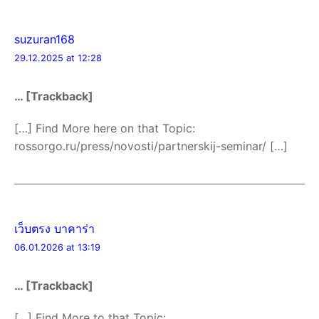
suzuran168
29.12.2025 at 12:28
… [Trackback]
[…] Find More here on that Topic:
rossorgo.ru/press/novosti/partnerskij-seminar/ […]
เว็บตรง บาคาร่า
06.01.2026 at 13:19
… [Trackback]
[…] Find More to that Topic: