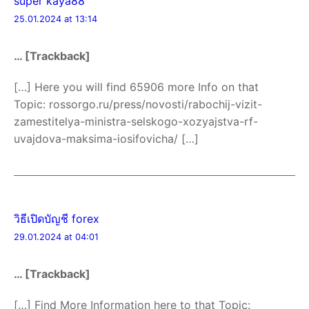
super kaya88
25.01.2024 at 13:14
… [Trackback]
[…] Here you will find 65906 more Info on that
Topic: rossorgo.ru/press/novosti/rabochij-vizit-
zamestitelya-ministra-selskogo-xozyajstva-rf-
uvajdova-maksima-iosifovicha/ […]
วิธีเปิดบัญชี forex
29.01.2024 at 04:01
… [Trackback]
[…] Find More Information here to that Topic: