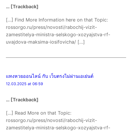
… [Trackback]
[…] Find More Information here on that Topic:
rossorgo.ru/press/novosti/rabochij-vizit-
zamestitelya-ministra-selskogo-xozyajstva-rf-
uvajdova-maksima-iosifovicha/ […]
แทงหวยออนไลน์ กับ เว็บตรงไม่ผ่านเอเย่นต์
12.03.2025 at 06:59
… [Trackback]
[…] Read More on that Topic:
rossorgo.ru/press/novosti/rabochij-vizit-
zamestitelya-ministra-selskogo-xozyajstva-rf-