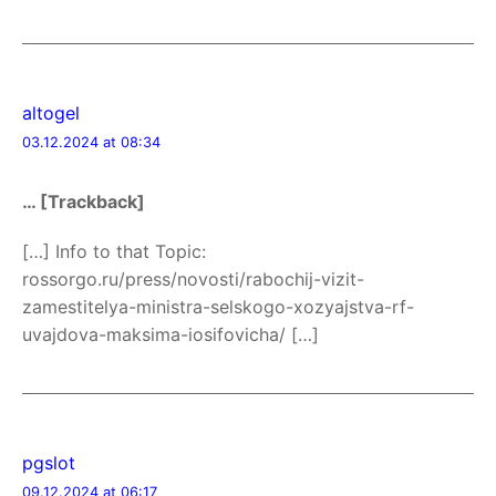
altogel
03.12.2024 at 08:34
… [Trackback]
[…] Info to that Topic:
rossorgo.ru/press/novosti/rabochij-vizit-
zamestitelya-ministra-selskogo-xozyajstva-rf-
uvajdova-maksima-iosifovicha/ […]
pgslot
09.12.2024 at 06:17