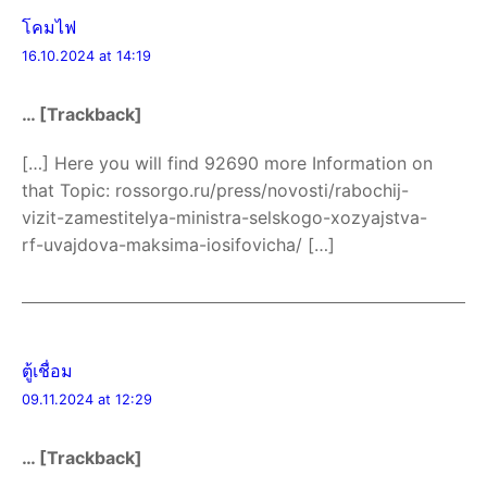
โคมไฟ
16.10.2024 at 14:19
… [Trackback]
[…] Here you will find 92690 more Information on
that Topic: rossorgo.ru/press/novosti/rabochij-
vizit-zamestitelya-ministra-selskogo-xozyajstva-
rf-uvajdova-maksima-iosifovicha/ […]
ตู้เชื่อม
09.11.2024 at 12:29
… [Trackback]