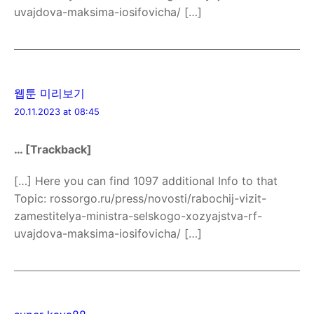
uvajdova-maksima-iosifovicha/ […]
웹툰 미리보기
20.11.2023 at 08:45
… [Trackback]
[…] Here you can find 1097 additional Info to that
Topic: rossorgo.ru/press/novosti/rabochij-vizit-
zamestitelya-ministra-selskogo-xozyajstva-rf-
uvajdova-maksima-iosifovicha/ […]