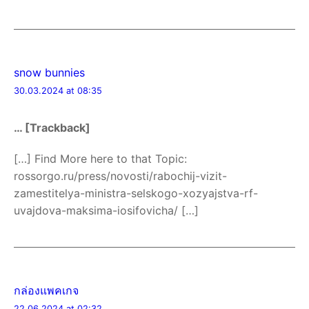
snow bunnies
30.03.2024 at 08:35
… [Trackback]
[…] Find More here to that Topic:
rossorgo.ru/press/novosti/rabochij-vizit-
zamestitelya-ministra-selskogo-xozyajstva-rf-
uvajdova-maksima-iosifovicha/ […]
กล่องแพคเกจ
22.06.2024 at 02:32