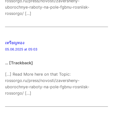
rossorgo.ru/press/novosti/zaversheny-
uborochnye-raboty-na-pole-fgbnu-rosniisk-
rossorgo/ […]
เหรียญทอง
05.06.2025 at 05:03
… [Trackback]
[…] Read More here on that Topic:
rossorgo.ru/press/novosti/zaversheny-
uborochnye-raboty-na-pole-fgbnu-rosniisk-
rossorgo/ […]