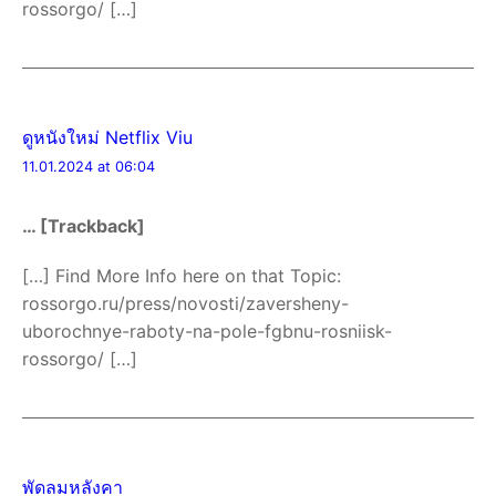
rossorgo/ […]
ดูหนังใหม่ Netflix Viu
11.01.2024 at 06:04
… [Trackback]
[…] Find More Info here on that Topic:
rossorgo.ru/press/novosti/zaversheny-
uborochnye-raboty-na-pole-fgbnu-rosniisk-
rossorgo/ […]
พัดลมหลังคา