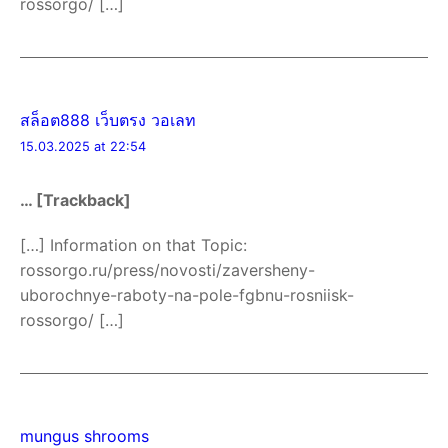
rossorgo/ […]
สล็อต888 เว็บตรง วอเลท
15.03.2025 at 22:54
… [Trackback]
[…] Information on that Topic:
rossorgo.ru/press/novosti/zaversheny-
uborochnye-raboty-na-pole-fgbnu-rosniisk-
rossorgo/ […]
mungus shrooms