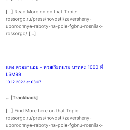
[…] Read More on on that Topic:
rossorgo.ru/press/novosti/zaversheny-
uborochnye-raboty-na-pole-fgbnu-rosniisk-
rossorgo/ […]
แทง หวยฮานอย – หวยเวียดนาม บาทละ 1000 ที่
LSM99
10.12.2023 at 03:07
… [Trackback]
[…] Find More here on that Topic:
rossorgo.ru/press/novosti/zaversheny-
uborochnye-raboty-na-pole-fgbnu-rosniisk-