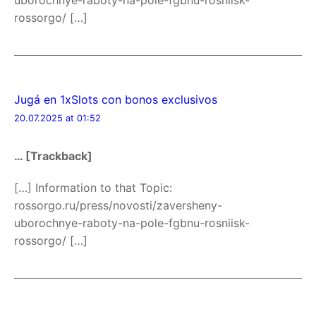
uborochnye-raboty-na-pole-fgbnu-rosniisk-
rossorgo/ […]
Jugá en 1xSlots con bonos exclusivos
20.07.2025 at 01:52
… [Trackback]
[…] Information to that Topic:
rossorgo.ru/press/novosti/zaversheny-
uborochnye-raboty-na-pole-fgbnu-rosniisk-
rossorgo/ […]