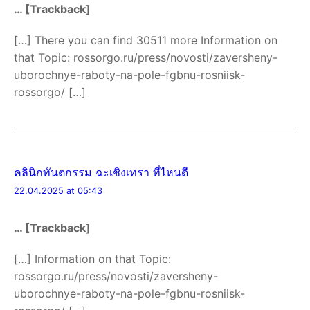
… [Trackback]
[…] There you can find 30511 more Information on
that Topic: rossorgo.ru/press/novosti/zaversheny-
uborochnye-raboty-na-pole-fgbnu-rosniisk-
rossorgo/ […]
คลินิกทันตกรรม ฉะเชิงเทรา ที่ไหนดี
22.04.2025 at 05:43
… [Trackback]
[…] Information on that Topic:
rossorgo.ru/press/novosti/zaversheny-
uborochnye-raboty-na-pole-fgbnu-rosniisk-