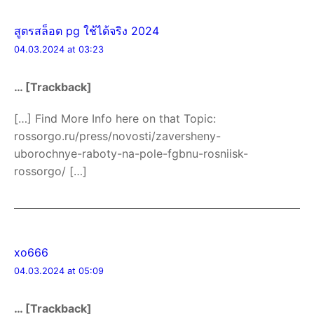
สูตรสล็อต pg ใช้ได้จริง 2024
04.03.2024 at 03:23
… [Trackback]
[…] Find More Info here on that Topic:
rossorgo.ru/press/novosti/zaversheny-
uborochnye-raboty-na-pole-fgbnu-rosniisk-
rossorgo/ […]
xo666
04.03.2024 at 05:09
… [Trackback]